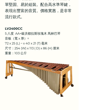
單堅固、易於組裝。配合高水準琴鍵，
表現出豐富的音質。價格實惠，是非常
流行款式。
LV2400CC
5 八度 AA+級洪都拉斯玫瑰木 馬林巴琴
音板（寬 x 厚）=
72 x 25 (L) ~ x 40 x 21 (T) 毫米
尺寸：254 (W) x 113 ( D) x 86 (H) 厘米
重量：103 公斤