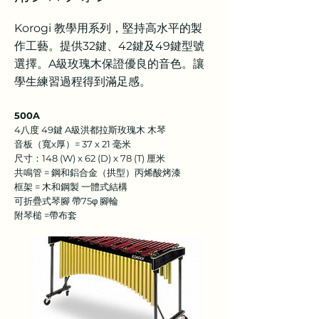
Korogi 教學用系列，堅持高水平的製
作工藝。提供32鍵、42鍵及49鍵型號
選擇。A級玫瑰木保證優良的音色。讓
學生練習過程得到滿足感。
500A
4八度 49鍵 A級洪都拉斯玫瑰木 木琴
音板（寬x厚）= 37 x 21 毫米
尺寸：148 (W) x 62 (D) x 78 (T) 厘米
共鳴管 = 鋼和鋁合金（拱型）丙烯酸烤漆
框架 = 木和鋼製 一體式結構
可折疊式琴腳 帶75φ 腳輪
附琴槌 =帶布套