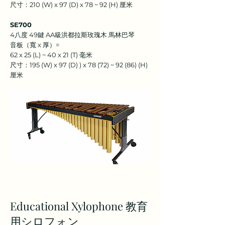
尺寸：210 (W) x 97 (D) x 78 ~ 92 (H) 厘米
SE700
4八度 49鍵 AA級洪都拉斯玫瑰木 馬林巴琴
音板（寬 x 厚）=
62 x 25 (L) ~ 40 x 21 (T) 毫米
尺寸：195 (W) x 97 (D) ) x 78 (72) ~ 92 (86) (H)
厘米
Educational Xylophone 教育
用シロフォン