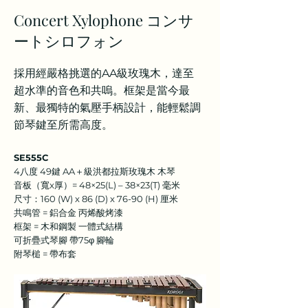
Concert Xylophone コンサ
ートシロフォン
採用經嚴格挑選的AA級玫瑰木，達至
超水準的音色和共嗚。框架是當今最
新、最獨特的氣壓手柄設計，能輕鬆調
節琴鍵至所需高度。
SE555C
4八度 49鍵 AA＋級洪都拉斯玫瑰木 木琴
音板（寬x厚）= 48×25(L) – 38×23(T) 毫米
尺寸：160 (W) x 86 (D) x 76-90 (H) 厘米
共鳴管 = 鋁合金 丙烯酸烤漆
框架 = 木和鋼製 一體式結構
可折疊式琴腳 帶75φ 腳輪
附琴槌 = 帶布套