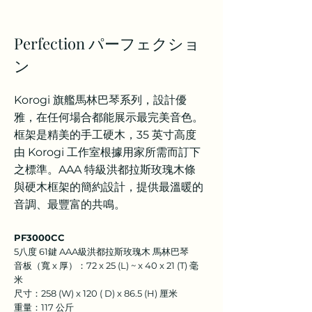
Perfection パーフェクショ
ン
Korogi 旗艦馬林巴琴系列，設計優
雅，在任何場合都能展示最完美音色。
框架是精美的手工硬木，35 英寸高度
由 Korogi 工作室根據用家所需而訂下
之標準。AAA 特級洪都拉斯玫瑰木條
與硬木框架的簡約設
計，提供最溫暖的
音調、最豐富的共鳴。
PF3000CC
5八度 61鍵 AAA級洪都拉斯玫瑰木 馬林巴琴
音板（寬 x 厚）：72 x 25 (L) ~ x 40 x 21 (T) 毫
米
尺寸：258 (W) x 120 ( D) x 86.5 (H) 厘米
重量：117 公斤