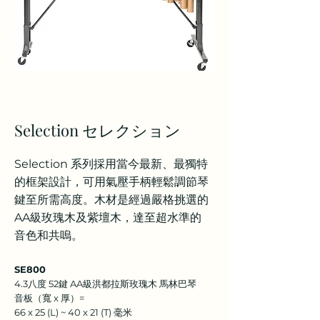
Selection セレクション
Selection 系列採用當今最新、最獨特
的框架設計，可用氣壓手柄輕鬆調節琴
鍵至所需高度。木材是經過嚴格挑選的
AA級玫瑰木及紫壇木，達至超水準的
音色和共嗚。
SE800
4.3八度 52鍵 AA級洪都拉斯玫瑰木 馬林巴琴
音板（寬 x 厚）=
66 x 25 (L) ~ 40 x 21 (T) 毫米