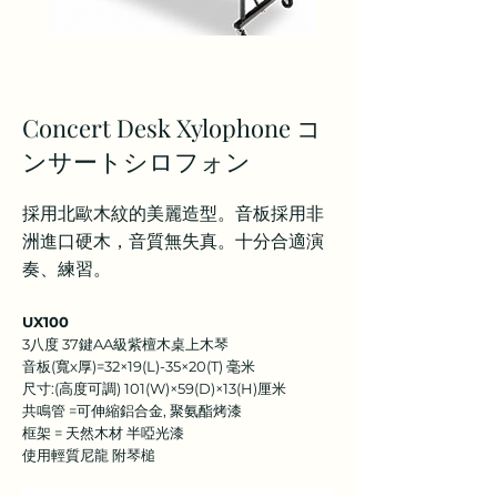
Concert Desk Xylophone コ
ンサートシロフォン
採用北歐木紋的美麗造型。音板採用非
洲進口硬木，音質無失真。十分合適演
奏、練習。
UX100
3八度 37鍵AA級紫檀木桌上木琴
音板(寬x厚)=32×19(L)-35×20(T) 毫米
尺寸:(高度可調) 101(W)×59(D)×13(H)厘米
共鳴管 =可伸縮鋁合金, 聚氨酯烤漆
框架 = 天然木材 半啞光漆
使用輕質尼龍 附琴槌