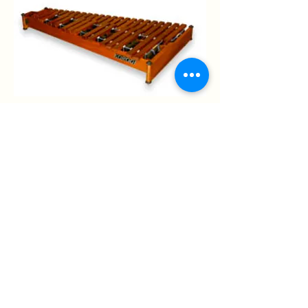
Glockenspiels グロッケン
Korogi UG 鍵盤享譽盛名，提供穩定
又莊嚴的音色，不論弱音還是強音都能
完美演釋。
KG32
2.5八度 32鍵
音板(寬x厚)=25×6毫米
尺寸:66(W)×36(D)×6(H)厘米