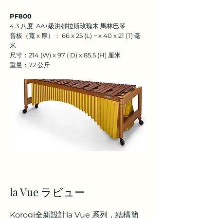
PF800
4.3 八度 AA+級洪都拉斯玫瑰木 馬林巴琴
音板（寬 x 厚）： 66 x 25 (L) ~ x 40 x 21 (T) 毫
米
尺寸：214 (W) x 97 ( D) x 85.5 (H) 厘米
重量：72 公斤
la Vue ラビュー
Korogi全新設計la Vue 系列，結構簡